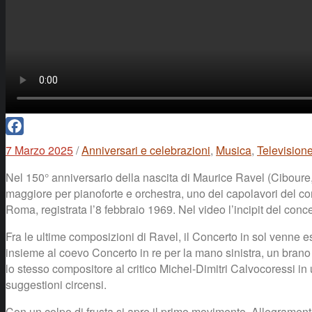
Facebook
7 Marzo 2025
/
Anniversari e celebrazioni
,
Musica
,
Television
Nel 150° anniversario della nascita di Maurice Ravel (Cibour
maggiore per pianoforte e orchestra, uno dei capolavori del co
Roma, registrata l’8 febbraio 1969. Nel video l’incipit del conce
Fra le ultime composizioni di Ravel, il Concerto in sol venne e
insieme al coevo Concerto in re per la mano sinistra, un brano s
lo stesso compositore al critico Michel-Dimitri Calvocoressi in u
suggestioni circensi.
Con un colpo di frusta si apre il primo movimento, Allegrament