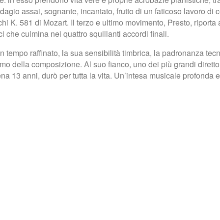
gio assai, sognante, incantato, frutto di un faticoso lavoro di
chi K. 581 di Mozart. Il terzo e ultimo movimento, Presto, riporta 
 che culmina nei quattro squillanti accordi finali.
n tempo raffinato, la sua sensibilità timbrica, la padronanza tec
lirismo della composizione. Al suo fianco, uno dei più grandi diret
pena 13 anni, durò per tutta la vita. Un’intesa musicale profond