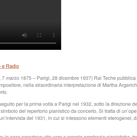
e e Radio
e, 7 marzo 1875 – Parigi, 28 dicembre 1937) Rai Teche pubblica
mpositore, nella straordinaria interpretazione di Martha Argeric
rto.
seguito per la prima volta a Parigi nel 1932, sotto la direzione 
imbolo del repertorio pianistico da concerto. Si tratta di un’oper
n’intervista del 1931, in cui si intessono elementi eterogenei, da
e: in esso prendono vita vere e proprie acrobazie pianistiche, tr