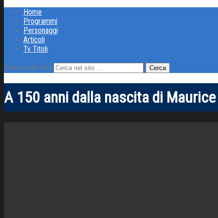
Home
Programmi
Personaggi
Articoli
Tv Titoli
Cerca nel sito
A 150 anni dalla nascita di Maurice