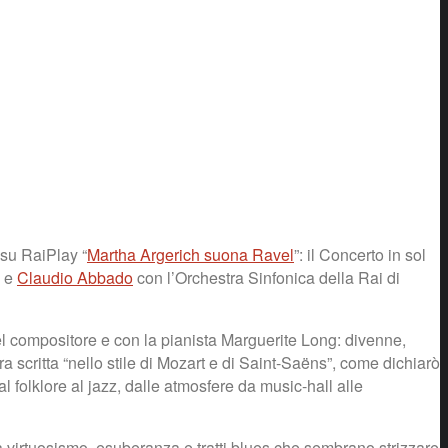
 su RaiPlay “
Martha Argerich suona Ravel
”: il Concerto in sol
h e
Claudio Abbado
con l’Orchestra Sinfonica della Rai di
del compositore e con la pianista Marguerite Long: divenne,
a scritta “nello stile di Mozart e di Saint-Saëns”, come dichiarò
l folklore al jazz, dalle atmosfere da music-hall alle
a virtuosismo, esuberanza e tratti blues che sembrano strizzare