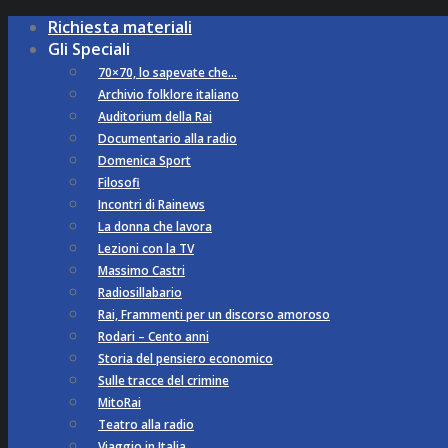
Richiesta materiali
Gli Speciali
70×70, lo sapevate che…
Archivio folklore italiano
Auditorium della Rai
Documentario alla radio
Domenica Sport
Filosofi
Incontri di Rainews
La donna che lavora
Lezioni con la TV
Massimo Castri
Radiosillabario
Rai, Frammenti per un discorso amoroso
Rodari – Cento anni
Storia del pensiero economico
Sulle tracce del crimine
MitoRai
Teatro alla radio
Viaggio in Italia