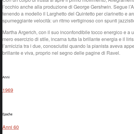
l’occhio anche alla produzione di George Gershwin. Segue l’Ada
tenendo a modello il Larghetto del Quintetto per clarinetto e ar
spumeggiante velocità: un ritmo vertiginoso con spunti jazzistici
Martha Argerich, con il suo inconfondibile tocco energico e a u
mero esercizio di stile, incarna tutta la brillante energia e il 
l’amicizia tra i due, conosciutisi quando la pianista aveva ap
brillante e viva, proprio nel segno delle pagine di Ravel.
Anni
1969
Epoche
Anni 60