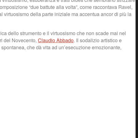
 composizione “due battute alla volta”, come raccontava Ravel,
al virtuosismo della parte iniziale ma accentua ancor di più la
nica dello strumento e il virtuosismo che non scade mai nel
tori del Novecento,
Claudio Abbado
. Il sodalizio artistico e
a e spontanea, che dà vita ad un’esecuzione emozionante,