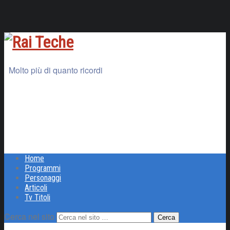
Molto più di quanto ricordi
Home
Programmi
Personaggi
Articoli
Tv Titoli
Cerca nel sito