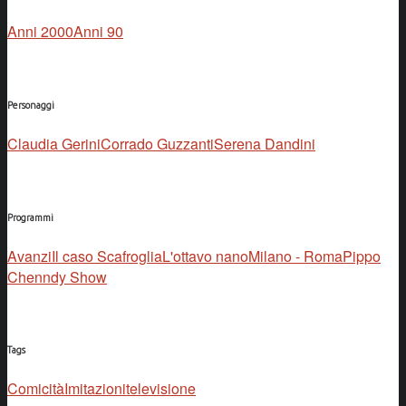
Anni 2000
Anni 90
Personaggi
Claudia Gerini
Corrado Guzzanti
Serena Dandini
Programmi
Avanzi
Il caso Scafroglia
L'ottavo nano
Milano - Roma
Pippo
Chenndy Show
Tags
Comicità
Imitazioni
televisione