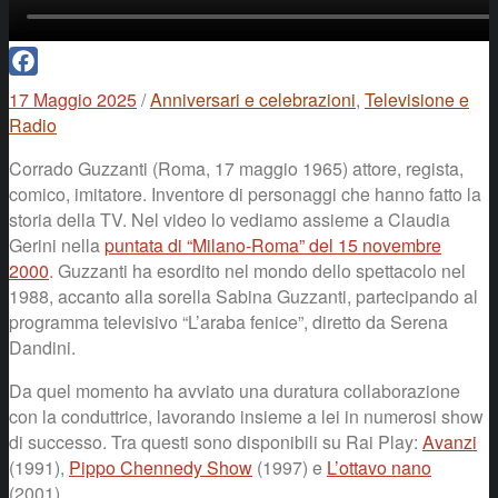
Facebook
17 Maggio 2025
/
Anniversari e celebrazioni
,
Televisione e
Radio
Corrado Guzzanti (Roma, 17 maggio 1965) attore, regista,
comico, imitatore. Inventore di personaggi che hanno fatto la
storia della TV. Nel video lo vediamo assieme a Claudia
Gerini nella
puntata di “Milano-Roma” del 15 novembre
2000
. Guzzanti ha esordito nel mondo dello spettacolo nel
1988, accanto alla sorella Sabina Guzzanti, partecipando al
programma televisivo “L’araba fenice”, diretto da Serena
Dandini.
Da quel momento ha avviato una duratura collaborazione
con la conduttrice, lavorando insieme a lei in numerosi show
di successo. Tra questi sono disponibili su Rai Play:
Avanzi
(1991),
Pippo Chennedy Show
(1997) e
L’ottavo nano
(2001).