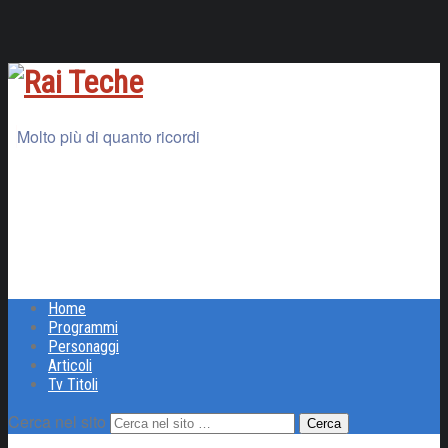
Molto più di quanto ricordi
Home
Programmi
Personaggi
Articoli
Tv Titoli
Cerca nel sito