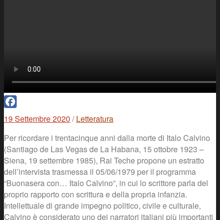
Facebook
19 Settembre 2020
/
Letteratura
Per ricordare i trentacinque anni dalla morte di Italo Calvino
(Santiago de Las Vegas de La Habana, 15 ottobre 1923 –
Siena, 19 settembre 1985), Rai Teche propone un estratto
dell’intervista trasmessa il 05/06/1979 per il programma
“Buonasera con… Italo Calvino”, in cui lo scrittore parla del
proprio rapporto con scrittura e della propria infanzia.
Intellettuale di grande impegno politico, civile e culturale,
Calvino è considerato uno dei narratori italiani più importanti