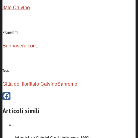
Italo Calvino
Programmi
Buonasera con...
Tags
Città dei fiori
Italo Calvino
Sanremo
Facebook
Articoli simili
Intervista a Gabriel García Márquez, 1992