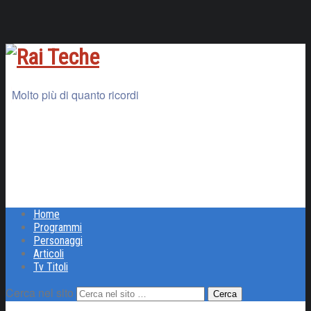
Molto più di quanto ricordi
Home
Programmi
Personaggi
Articoli
Tv Titoli
Cerca nel sito