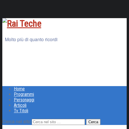
Molto più di quanto ricordi
Home
Programmi
Personaggi
Articoli
Tv Titoli
Cerca nel sito