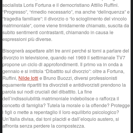
socialista Loris Fortuna e il democristiano Attilio Ruffini.
“Progresso”, “rimedio necessario”, ma anche “delinquenza” e
“tragedia familiare”: il divorzio o “lo scioglimento del vincolo
matrimoniale”, come viene timidamente chiamato, suscita da
subito sentimenti contrastanti, chiamando in causa le
espressioni più diverse.
Bisognerà aspettare altri tre anni perché si torni a parlare del
divorzio in televisione, quando nel 1969 il settimanale TV7
propone un ciclo di approfondimenti. Il primo va in onda a
gennaio e si intitola “Dibattito sul divorzio”: oltre a Fortuna,
Ruffini,
Nilde Iotti
e Bruno Buozzi, diversi professionisti
equamente ripartiti tra divorzisti e antidivorzisti prendono la
parola sui nodi cruciali del dibattito. La fine
dell’indissolubilità matrimoniale indebolisce o rafforza il
concetto di famiglia? Tutela la morale o la offende? Protegge
i figli o mette a repentaglio il loro equilibrio psicologico?
Un’Italia divisa, dai toni placidi e dall’eloquio austero, si
affronta senza perdere la compostezza.