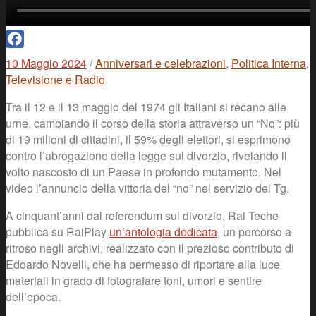
Facebook
10 Maggio 2024
/
Anniversari e celebrazioni
,
Politica Interna
,
Televisione e Radio
Tra il 12 e il 13 maggio del 1974 gli Italiani si recano alle
urne, cambiando il corso della storia attraverso un “No”: più
di 19 milioni di cittadini, il 59% degli elettori, si esprimono
contro l’abrogazione della legge sul divorzio, rivelando il
volto nascosto di un Paese in profondo mutamento. Nel
video l’annuncio della vittoria del “no” nel servizio del Tg.
A cinquant’anni dal referendum sul divorzio, Rai Teche
pubblica su RaiPlay
un’antologia dedicata
, un percorso a
ritroso negli archivi, realizzato con il prezioso contributo di
Edoardo Novelli, che ha permesso di riportare alla luce
materiali in grado di fotografare toni, umori e sentire
dell’epoca.