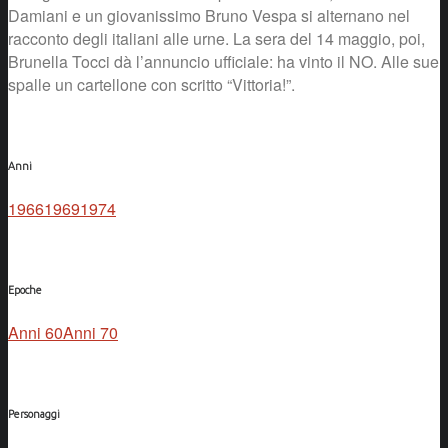
Damiani e un giovanissimo Bruno Vespa si alternano nel
racconto degli italiani alle urne. La sera del 14 maggio, poi,
Brunella Tocci dà l’annuncio ufficiale: ha vinto il NO. Alle sue
spalle un cartellone con scritto “Vittoria!”.
Anni
1966
1969
1974
Epoche
Anni 60
Anni 70
Personaggi