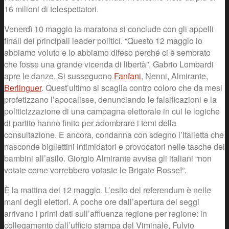
16 milioni di telespettatori.
Venerdì 10 maggio la maratona si conclude con gli appelli
finali dei principali leader politici. “Questo 12 maggio lo
abbiamo voluto e lo abbiamo difeso perché ci è sembrato
che fosse una grande vicenda di libertà”, Gabrio Lombardi
apre le danze. Si susseguono
Fanfani
, Nenni, Almirante,
Berlinguer
. Quest’ultimo si scaglia contro coloro che da mesi
profetizzano l’apocalisse, denunciando le falsificazioni e la
politicizzazione di una campagna elettorale in cui le logiche
di partito hanno finito per adombrare i temi della
consultazione. E ancora, condanna con sdegno l’Italietta che
nasconde bigliettini intimidatori e provocatori nelle tasche dei
bambini all’asilo. Giorgio Almirante avvisa gli italiani “non
votate come vorrebbero votaste le Brigate Rosse!”.
È la mattina del 12 maggio. L’esito del referendum è nelle
mani degli elettori. A poche ore dall’apertura dei seggi
arrivano i primi dati sull’affluenza regione per regione: in
collegamento dall’ufficio stampa del Viminale, Fulvio