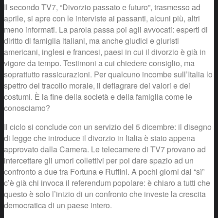
Il secondo TV7, “Divorzio passato e futuro”, trasmesso ad
aprile, si apre con le interviste ai passanti, alcuni più, altri
meno informati. La parola passa poi agli avvocati: esperti di
diritto di famiglia italiani, ma anche giudici e giuristi
americani, inglesi e francesi, paesi in cui il divorzio è già in
vigore da tempo. Testimoni a cui chiedere consiglio, ma
soprattutto rassicurazioni. Per qualcuno incombe sull’Italia lo
spettro del tracollo morale, il deflagrare dei valori e dei
costumi. È la fine della società e della famiglia come le
conosciamo?
Il ciclo si conclude con un servizio del 5 dicembre: il disegno
di legge che introduce il divorzio in Italia è stato appena
approvato dalla Camera. Le telecamere di TV7 provano ad
intercettare gli umori collettivi per poi dare spazio ad un
confronto a due tra Fortuna e Ruffini. A pochi giorni dal “sì”
c’è già chi invoca il referendum popolare: è chiaro a tutti che
questo è solo l’inizio di un confronto che investe la crescita
democratica di un paese intero.