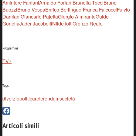
Amintore Fanfani
Arnaldo Forlani
Brunella Tocci
Bruno
Buozzi
Bruno Vespa
Enrico Berlinguer
Franca Falcucci
Fulvio
Damiani
Giancarlo Pajetta
Giorgio Almirante
Guido
Gonella
Jader Jacobelli
Nilde Iotti
Oronzo Reale
Programmi
TV7
Tags
divorzio
politica
referendum
società
Facebook
Articoli simili