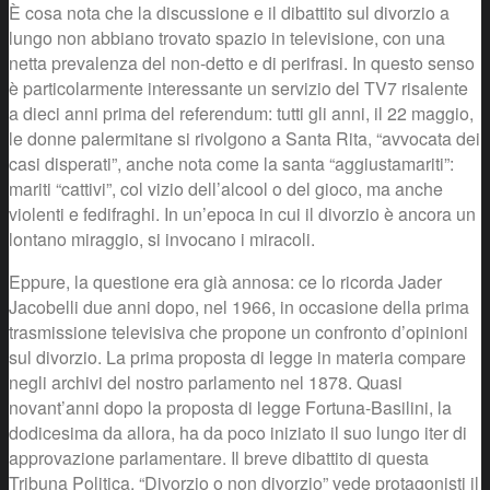
È cosa nota che la discussione e il dibattito sul divorzio a
lungo non abbiano trovato spazio in televisione, con una
netta prevalenza del non-detto e di perifrasi. In questo senso
è particolarmente interessante un servizio del TV7 risalente
a dieci anni prima del referendum: tutti gli anni, il 22 maggio,
le donne palermitane si rivolgono a Santa Rita, “avvocata dei
casi disperati”, anche nota come la santa “aggiustamariti”:
mariti “cattivi”, col vizio dell’alcool o del gioco, ma anche
violenti e fedifraghi. In un’epoca in cui il divorzio è ancora un
lontano miraggio, si invocano i miracoli.
Eppure, la questione era già annosa: ce lo ricorda Jader
Jacobelli due anni dopo, nel 1966, in occasione della prima
trasmissione televisiva che propone un confronto d’opinioni
sul divorzio. La prima proposta di legge in materia compare
negli archivi del nostro parlamento nel 1878. Quasi
novant’anni dopo la proposta di legge Fortuna-Basilini, la
dodicesima da allora, ha da poco iniziato il suo lungo iter di
approvazione parlamentare. Il breve dibattito di questa
Tribuna Politica, “Divorzio o non divorzio” vede protagonisti il