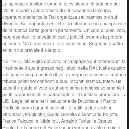
La spinosa questione torna in televisione nell’autunno del
’70: in risposta alle proteste di chi condanna la scarsa
copertura mediatica la Rai organizza sei trasmissioni sul
divorzio. Sei appuntamenti che si chiudono con uno speciale
della rubrica Sette giorni in parlamento. Un coro di dieci voci,
rappresentanti di altrettanti partiti politici, esprime la propria
opinione. Ma è una breve, rara eccezione. Seguono quattro
anni in cui prevale il silenzio.
Nel 1974, alla viglia del voto, la campagna sul referendum fa
finalmente il suo ingresso negli studi della RAI. Nelle quattro
settimane che precedono il voto vengono trasmesse trentuno
tribune politiche: confronti a due, incontri stampa, interviste,
appelli e guide al voto a cui però sono ammessi solamente i
partiti rappresentati in parlamento e il Comitato promotore. La
LID, Lega Italiana per l’istituzione de Divorzio e il Partito
Radicale sono i grandi assenti; i dibattiti a due vedono
affrontarsi, tra gli altri, Guido Gonella e Giancarlo Pajetta,
Franca Falcucci e Nilde Iotti, Arnaldo Forlani e Oronzo
Reale. Le Tribune del Referendum verranno viste da più di