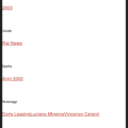
2003
Canale
Rai News
Epoche
Anni 2000
Personaggi
Doris LessingLuciano Minerva
Vincenzo Cerami