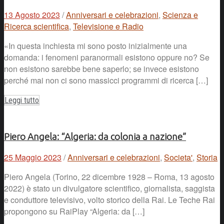
13 Agosto 2023
/
Anniversari e celebrazioni
,
Scienza e
Ricerca scientifica
,
Televisione e Radio
«In questa inchiesta mi sono posto inizialmente una
domanda: i fenomeni paranormali esistono oppure no? Se
non esistono sarebbe bene saperlo; se invece esistono
perché mai non ci sono massicci programmi di ricerca […]
Leggi tutto
Piero Angela: “Algeria: da colonia a nazione”
25 Maggio 2023
/
Anniversari e celebrazioni
,
Societa'
,
Storia
Piero Angela (Torino, 22 dicembre 1928 – Roma, 13 agosto
2022) è stato un divulgatore scientifico, giornalista, saggista
e conduttore televisivo, volto storico della Rai. Le Teche Rai
propongono su RaiPlay “Algeria: da […]