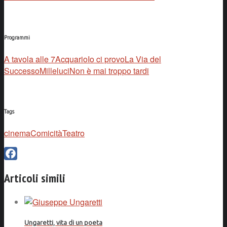
Programmi
A tavola alle 7
Acquario
Io ci provo
La Via del
Successo
Milleluci
Non è mai troppo tardi
Tags
cinema
Comicità
Teatro
Facebook
Articoli simili
Ungaretti, vita di un poeta