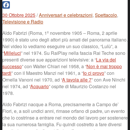
Facebook
30 Ottobre 2025
/
Anniversari e celebrazioni
,
Spettacolo
,
Televisione e Radio
Aldo Fabrizi (Roma, 1º novembre 1905 – Roma, 2 aprile
1990) è stato uno degli attori più amati del panorama italiano.
Nel video lo vediamo eseguire un suo classico, “Lulù”, a
“
Milleluci
” nel 1974. Su RaiPlay nella fascia Rai Teche sono
presenti diverse sue apparizioni televisive: a “
La via del
successo
” con Walter Chiari nel 1958, a “
Non è mai troppo
tardi
” con il Maestro Manzi nel 1961, a “
Io ci provo
” con
Ornella Vanoni nel 1970, ad “
A tavola alle 7
” con Ave Ninchi
nel 1974, ad “
Acquario
” ospite di Maurizio Costanzo nel
1978.
Aldo Fabrizi nacque a Roma, precisamente a Campo de’
Fiori, e, a soli undici anni, rimase orfano di padre, un evento
che lo costrinse a entrare nel mondo del lavoro per sostenere
la sua numerosa famiglia. Fu quindi costretto a fare diversi