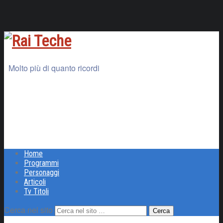
Molto più di quanto ricordi
Home
Programmi
Personaggi
Articoli
Tv Titoli
Cerca nel sito