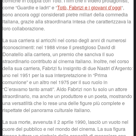
comiche in coppia con Totò. I film che li videro protagonisti,
come “Guardie e ladri” e “
Totò, Fabrizi e i giovani d’oggi
“,
sono ancora oggi considerati pietre miliari della commedia
italiana, grazie alla straordinaria intesa che caratterizzava la
loro collaborazione.
La sua carriera si arricchì nel corso degli anni di numerosi
riconoscimenti: nel 1988 vinse il prestigioso David di
Donatello alla carriera, un premio che sanciva il suo
straordinario contributo al cinema italiano. Inoltre, nel corso
della sua carriera, Fabrizi fu insignito di due Nastri d’Argento:
uno nel 1951 per la sua interpretazione in “Prima
comunione” e un altro nel 1975 per il suo ruolo in
“C’eravamo tanto amati”. Aldo Fabrizi non fu solo un attore
straordinario, ma anche un produttore e un poeta, mostrando
una versatilità che lo rese una delle figure più complete e
rispettate del panorama culturale italiano.
La sua morte, avvenuta il 2 aprile 1990, lasciò un vuoto nel
cuore del pubblico e nel mondo del cinema. La sua figura
rimane tuttora un simbolo della capacità di mescolare con