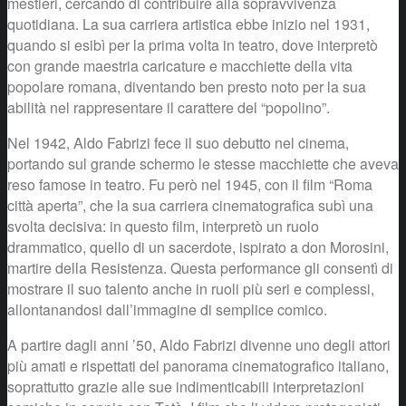
mestieri, cercando di contribuire alla sopravvivenza
quotidiana. La sua carriera artistica ebbe inizio nel 1931,
quando si esibì per la prima volta in teatro, dove interpretò
con grande maestria caricature e macchiette della vita
popolare romana, diventando ben presto noto per la sua
abilità nel rappresentare il carattere del “popolino”.
Nel 1942, Aldo Fabrizi fece il suo debutto nel cinema,
portando sul grande schermo le stesse macchiette che aveva
reso famose in teatro. Fu però nel 1945, con il film “Roma
città aperta”, che la sua carriera cinematografica subì una
svolta decisiva: in questo film, interpretò un ruolo
drammatico, quello di un sacerdote, ispirato a don Morosini,
martire della Resistenza. Questa performance gli consentì di
mostrare il suo talento anche in ruoli più seri e complessi,
allontanandosi dall’immagine di semplice comico.
A partire dagli anni ’50, Aldo Fabrizi divenne uno degli attori
più amati e rispettati del panorama cinematografico italiano,
soprattutto grazie alle sue indimenticabili interpretazioni