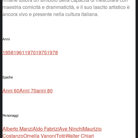
maestria comicità e drammaticità, e il suo lascito artistico è
ancora vivo e presente nella cultura italiana.
Anni
1958
1961
1970
1975
1978
Epoche
Anni 60
Anni 70
anni 80
Personaggi
Alberto Manzi
Aldo Fabrizi
Ave Ninchi
Maurizio
Costanzo
Ornella Vanoni
Totò
Walter Chiari