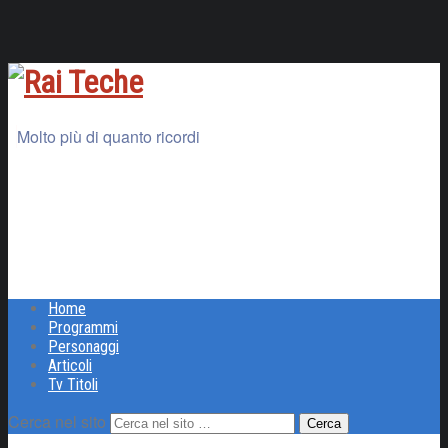
Molto più di quanto ricordi
Home
Programmi
Personaggi
Articoli
Tv Titoli
Cerca nel sito