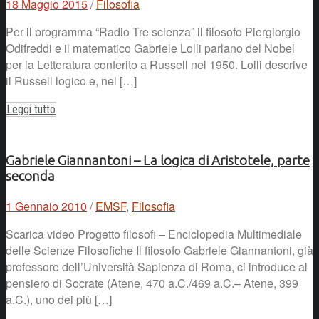
18 Maggio 2015
/
Filosofia
Per il programma “Radio Tre scienza” il filosofo Piergiorgio
Odifreddi e il matematico Gabriele Lolli parlano del Nobel
per la Letteratura conferito a Russell nel 1950. Lolli descrive
il Russell logico e, nel […]
Leggi tutto
Gabriele Giannantoni – La logica di Aristotele, parte
seconda
1 Gennaio 2010
/
EMSF
,
Filosofia
Scarica video Progetto filosofi – Enciclopedia Multimediale
delle Scienze Filosofiche Il filosofo Gabriele Giannantoni, già
professore dell’Università Sapienza di Roma, ci introduce al
pensiero di Socrate (Atene, 470 a.C./469 a.C.– Atene, 399
a.C.), uno dei più […]