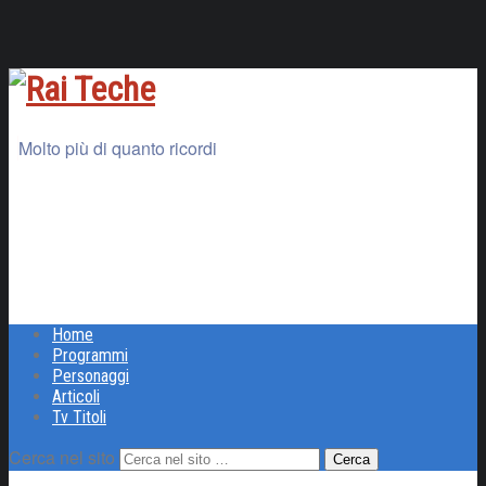
Molto più di quanto ricordi
Home
Programmi
Personaggi
Articoli
Tv Titoli
Cerca nel sito